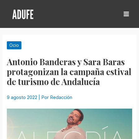
Ir
al
contenido
Mai
Men
Ocio
Antonio Banderas y Sara Baras
protagonizan la campaña estival
de turismo de Andalucía
9 agosto 2022
| Por
Redacción